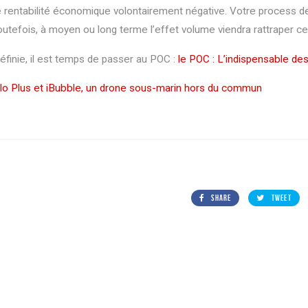
ne rentabilité économique volontairement négative. Votre process de
outefois, à moyen ou long terme l’effet volume viendra rattraper ce
Axandus est rattaché à deux grands groupes industriels
éfinie, il est temps de passer au POC :
le POC : L’indispensable des 
que sont EFI Automotive et Sercel. Cela permet à
l’accélérateur d'utiliser leurs expériences pour réaliser
o Plus et iBubble, un drone sous-marin hors du commun
vos projets.
SHARE
TWEET
ings, ensuring compliance with regulations. Customize your preferenc
PLUS ET IBUBBLE, UN DRONE
INTERVIEW D’EXPER