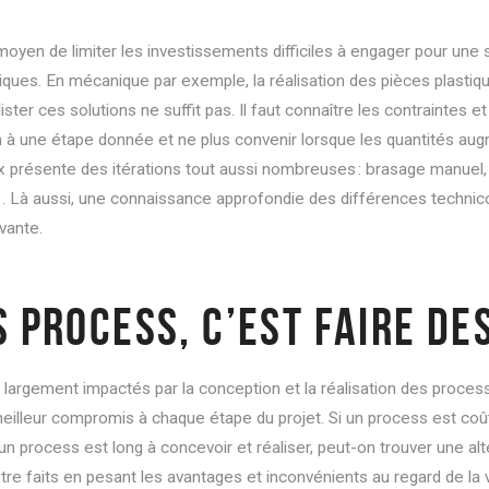
 moyen de limiter les investissements difficiles à engager pour une
ques. En mécanique par exemple, la réalisation des pièces plastiqu
ster ces solutions ne suffit pas. Il faut connaître les contraintes 
on à une étape donnée et ne plus convenir lorsque les quantités au
ux présente des itérations tout aussi nombreuses : brasage manuel,
… Là aussi, une connaissance approfondie des différences techni
ivante.
 PROCESS, C’EST FAIRE D
 largement impactés par la conception et la réalisation des process.
meilleur compromis à chaque étape du projet. Si un process est co
Si un process est long à concevoir et réaliser, peut-on trouver une a
tre faits en pesant les avantages et inconvénients au regard de la va