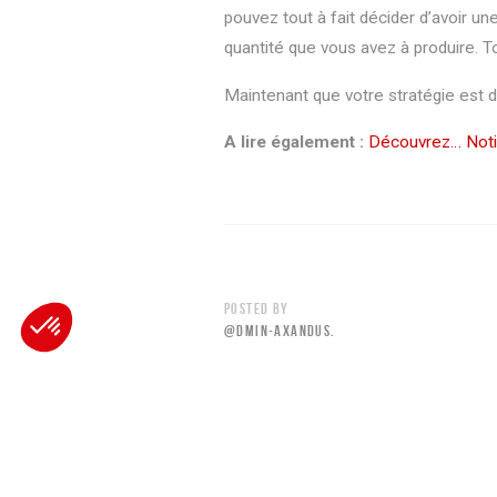
pouvez tout à fait décider d’avoir u
quantité que vous avez à produire. T
LYON
NANTES
Maintenant que votre stratégie est d
77 Allée des Grandes
16 Rue du Bel air
Combes
44470 Carquefou
01700 Beynost
A lire également :
Découvrez… Notil
+(33) 02 40 30 11 81
+(33) 04 72 01 34 41
Contact[@]axandus.com
Contact[@]axandus.com
AXEPTIO CONSENT
Consent Management Platform: Personalize Your Options
POSTED BY
@DMIN-AXANDUS.
Our platform empowers you to tailor and manage your privacy sett
PREVIOUS READING
DÉCOUVREZ… NOTILO 