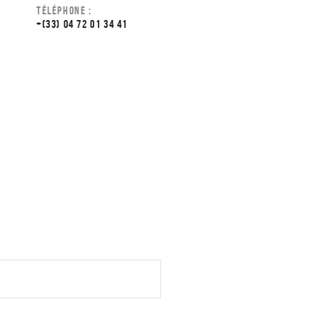
TÉLÉPHONE :
+(33) 04 72 01 34 41