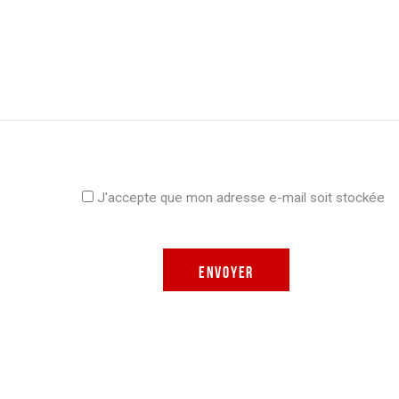
Axandus est rattaché à deux grands groupes industriels
que sont EFI Automotive et Sercel. Cela permet à
l’accélérateur d'utiliser leurs expériences pour réaliser
vos projets.
J'accepte que mon adresse e-mail soit stockée
ings, ensuring compliance with regulations. Customize your preferenc