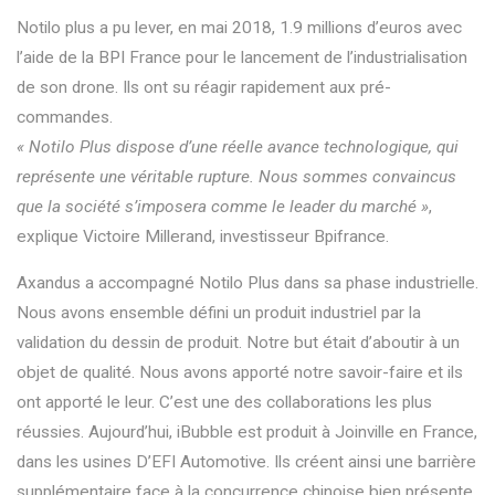
Notilo
plus a pu lever, en mai 2018, 1.9 millions d’euros avec
l’aide de la BPI France pour le
lancement de l’industrialisation
de son drone. Ils ont su réagir rapidement aux pré-
commandes.
«
Notilo
Plus dispose d’une réelle avance technologique, qui
représente une véritable rupture. Nous sommes convaincus
que la société s’imposera comme le leader du marché »
,
explique Victoire Millerand, investisseur Bpifrance.
Axandus
a accompagné
Notilo
Plus dans sa phase industrielle.
Nous avons ensemble défini un produit industriel par la
validation du dessin de produit. Notre but était d’aboutir à un
objet de qualité. Nous avons apporté notre savoir-faire et ils
ont apporté le leur. C’est une des collaborations les plus
réussies.
Aujourd’hui,
iBubble
e
s
t
produit à Joinville en France,
dans les usines D’EFI Automotive
. Ils créent ainsi une barrière
supplémentaire
face à
la concurrence chinoise bien présente