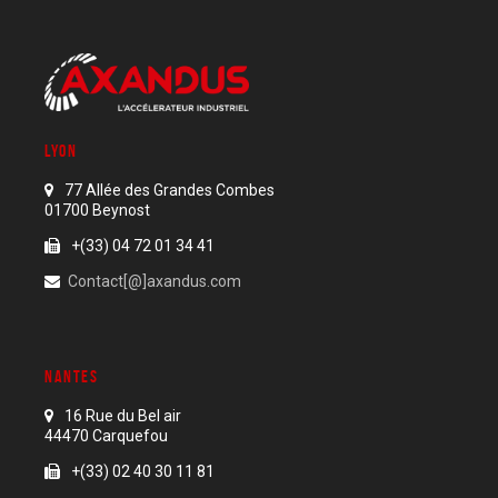
LYON
77 Allée des Grandes Combes
01700 Beynost
+(33) 04 72 01 34 41
Contact[@]axandus.com
NANTES
16 Rue du Bel air
44470 Carquefou
+(33) 02 40 30 11 81