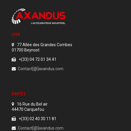
LYON
77 Allée des Grandes Combes
01700 Beynost
+(33) 04 72 01 34 41
Contact[@]axandus.com
NANTES
16 Rue du Bel air
44470 Carquefou
+(33) 02 40 30 11 81
Contact[@]axandus.com