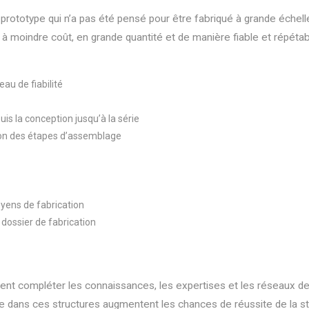
u prototype qui n’a pas été pensé pour être fabriqué à grande échell
r à moindre coût, en grande quantité et de manière fiable et répétab
eau de fiabilité
puis la conception jusqu’à la série
tion des étapes d’assemblage
oyens de fabrication
u dossier de fabrication
ient compléter les connaissances, les expertises et les réseaux de l
le dans ces structures augmentent les chances de réussite de la st