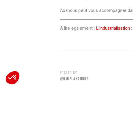
LYON
NANTES
Axandus peut vous accompagner dan
77 Allée des Grandes
16 Rue du Bel air
Combes
44470 Carquefou
01700 Beynost
À lire également :
L’industrialisation 
+(33) 02 40 30 11 81
+(33) 04 72 01 34 41
Contact[@]axandus.com
Contact[@]axandus.com
AXEPTIO CONSENT
Consent Management Platform: Personalize Your Options
POSTED BY
@DMIN-AXANDUS.
Our platform empowers you to tailor and manage your privacy sett
PREVIOUS READING
NOTILO PLUS LÈVE 2 