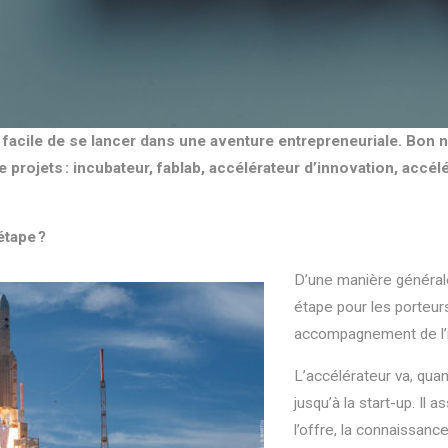
si facile de se lancer dans une aventure entrepreneuriale. Bon
rojets : incubateur, fablab, accélérateur d’innovation, accélé
étape ?
D’une manière générale
étape pour les porteur
accompagnement de l’i
L’accélérateur va, quant
jusqu’à la start-up. Il a
l’offre, la connaissan