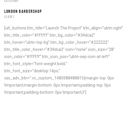
CATEGORY
LONDON BARBERSHOP
CLIENT
[ult_buttons btn_title=”Launch The Project” btn_align=”ubtn-right”
btn_title_color=”#ffffff” btn_bg_color=”#34dca2″
btn_hover=”ubtn-top-bg” btn_bg_color_hover=”#222222″
btn_title_color_hover=”#34dca2″ icon=”none” icon_size=”28″
icon_color=”#ffffff” btn_icon_pos=”ubtn-sep-icon-at-left”
btn_font_style=”font-weight:bold;”
btn_font_size=”desktop:14px;”
css_adv_btn=”.vc_custom_1480588488815{margin-top: 0px
!important;margin-bottom: 0px !important;padding-top: 0px
!important;padding-bottom: 0px !important;}”]