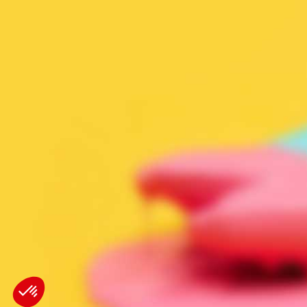
LYON
NANTES
77 Allée des Grandes
16 Rue du Bel air
Combes
44470 Carquefou
01700 Beynost
+(33) 02 40 30 11 81
+(33) 04 72 01 34 41
Contact[@]axandus.com
Contact[@]axandus.com
AXEPTIO CONSENT
Consent Management Platform: Personalize Your Options
Our platform empowers you to tailor and manage your privacy sett