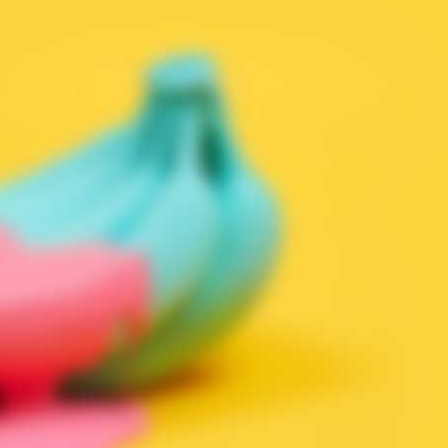
Axandus est rattaché à deux grands groupes industriels
que sont EFI Automotive et Sercel. Cela permet à
l’accélérateur d'utiliser leurs expériences pour réaliser
vos projets.
ings, ensuring compliance with regulations. Customize your preferenc