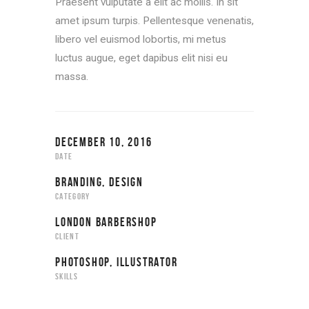
Praesent vulputate a elit ac mollis. In sit
amet ipsum turpis. Pellentesque venenatis,
libero vel euismod lobortis, mi metus
luctus augue, eget dapibus elit nisi eu
massa.
DECEMBER 10, 2016
DATE
BRANDING, DESIGN
CATEGORY
LONDON BARBERSHOP
CLIENT
PHOTOSHOP, ILLUSTRATOR
SKILLS