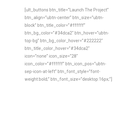
[ult_buttons btn_title=”Launch The Project”
btn_align=”ubtn-center” btn_size=”ubtn-
block” btn_title_color=”#ffffff”
btn_bg_color=”#34dca2″ btn_hover=”ubtn-
top-bg” btn_bg_color_hover=”#222222″
btn_title_color_hover=”#34dca2″
icon=”none” icon_size=”28″
icon_color=”#ffffff” btn_icon_pos=”ubtn-
sep-icon-at-left” btn_font_style=”font-
weight:bold;” btn_font_size=”desktop:16px;”]