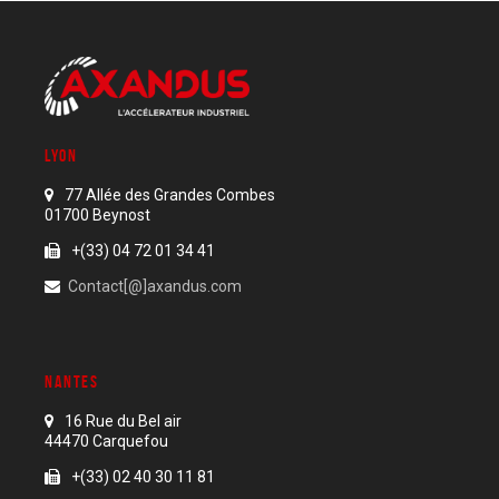
LYON
77 Allée des Grandes Combes
01700 Beynost
+(33) 04 72 01 34 41
Contact[@]axandus.com
NANTES
16 Rue du Bel air
44470 Carquefou
+(33) 02 40 30 11 81